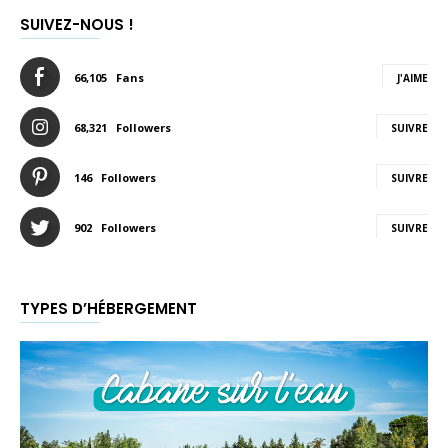
SUIVEZ-NOUS !
66,105
Fans
J'AIME
68,321
Followers
SUIVRE
146
Followers
SUIVRE
902
Followers
SUIVRE
TYPES D’HÉBERGEMENT