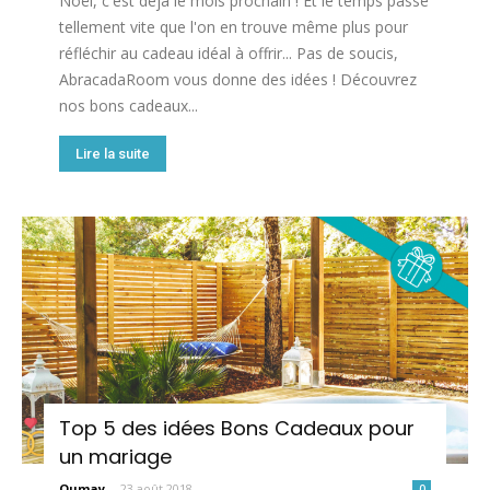
Noël, c'est déjà le mois prochain ! Et le temps passe
tellement vite que l'on en trouve même plus pour
réfléchir au cadeau idéal à offrir... Pas de soucis,
AbracadaRoom vous donne des idées ! Découvrez
nos bons cadeaux...
Lire la suite
Top 5 des idées Bons Cadeaux pour
un mariage
Oumay
-
23 août 2018
0