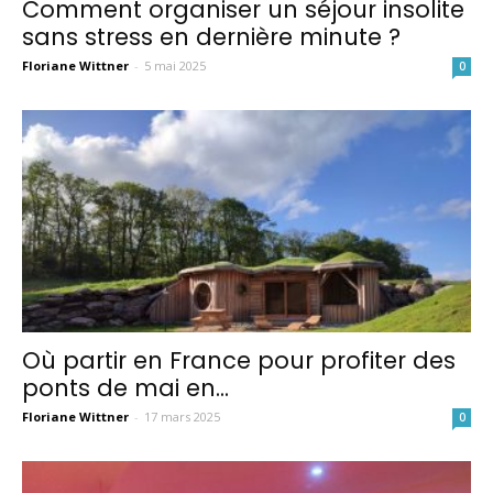
Comment organiser un séjour insolite
sans stress en dernière minute ?
insolite
Floriane Wittner
-
5 mai 2025
0
Où partir en France pour profiter des
ponts de mai en...
Floriane Wittner
-
17 mars 2025
0