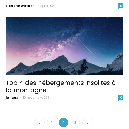
Floriane Wittner
-
17 juin 2024
0
Top 4 des hébergements insolites à
la montagne
Juliana
-
10 novembre 2021
0
1
2
3