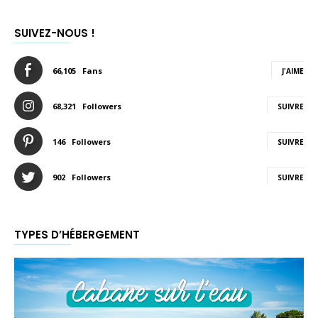
SUIVEZ-NOUS !
66,105
Fans
J'AIME
68,321
Followers
SUIVRE
146
Followers
SUIVRE
902
Followers
SUIVRE
TYPES D’HÉBERGEMENT