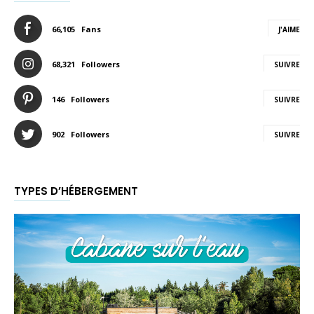
66,105
Fans
J'AIME
68,321
Followers
SUIVRE
146
Followers
SUIVRE
902
Followers
SUIVRE
TYPES D’HÉBERGEMENT